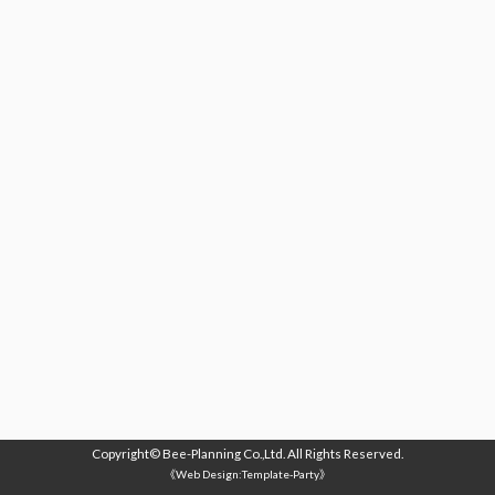
Copyright©
Bee-Planning Co.,Ltd.
All Rights Reserved.
《Web Design:Template-Party》